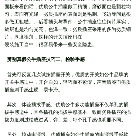
面板来看的话，优质公牛插座做工精细，磨砂面也是颗粒均
匀，表面有光泽，劣质插座的表面则是毛刺、飞边等问题很
多做工粗糙。、后看插头与导件，公牛插座往往铜片厚实，
镀层也是均匀光亮，色泽一致；劣质插座采用的多为劣质铜
片，厚度很薄，这样的开关插座用在
硬装施工当中，很容易带来一些安全隐患。
辨别真假公牛插座技巧二、检验手感
首先可反复几次试按插座开关，优质的开关如公牛品牌的
开关手感适中，开合自如，轻巧而不紧涩，声音清脆而劣质
插座则手感生硬，易卡滞。
其次，体验插拔手感。优质公牛多功能插座不仅单孔的插
拔手感适中，且各插孔的插拔手感基本一致而劣质插座的插
拔力度则过松或过紧，弹、差，每个孔手感也明显不同。
另外，拉动电源线，优质插座如公牛插座的电源线手感软