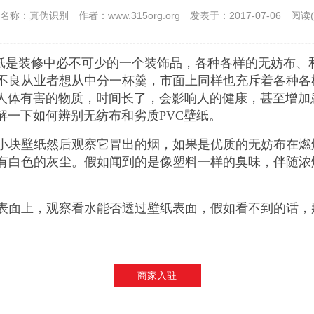
名称：真伪识别
作者：www.315org.org
发表于：2017-07-06
阅读(
讯 壁纸是装修中必不可少的一个装饰品，各种各样的无妨布、
不良从业者想从中分一杯羹，市面上同样也充斥着各种各
对人体有害的物质，时间长了，会影响人的健康，甚至增
解一下如何辨别无纺布和劣质PVC壁纸。
小块壁纸然后观察它冒出的烟，如果是优质的无妨布在燃
有白色的灰尘。假如闻到的是像塑料一样的臭味，伴随浓
表面上，观察看水能否透过壁纸表面，假如看不到的话，
商家入驻